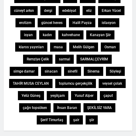
cüneyt arkın
dergi
edebiyat
eliz
Erkan Yücel
erotizm
güncel heves
Halit Payza
istasyon
isyan
kadın
kahvehane
Kanayan Şiir
klaros yayınları
masa
Melih Gülgen
Osman
Remziye Çelik
sarmal
SARMALÇEVRİM
simge damar
sinacan
sinefil
Sinema
Söyleşi
TAHİR MUSA CEYLAN
toplumcu gerçekçilik
veysel çolak
Yeliz Güneş
yeşilçam
Yusuf Alper
çaput
çağrı topsöken
İhsan Baran
ŞEKİLSİZ YARA
Şerif Timurtaş
şair
şiir