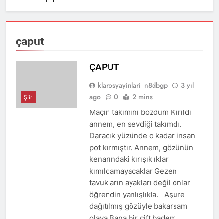
12 Ay Ago
KARAKAŞ
Rahatsız Edici Şiirler
Yazmalı! – Veysel Çolak
2 Yıl Ago
çaput
KUŞAK KUŞATMASI – Sabit
Kemal Bayıldıran
ÇAPUT
3 Yıl Ago
KÜRSÜLER VE ANALAR-
klarosyayinlari_n8dbgp
3 yıl
Bülent GÜLDAL
ago
0
2 mins
Şiir
3 Yıl Ago
bir kıyamet şarkısı –
Maçın takımını bozdum Kırıldı
lokman kurucu
annem, en sevdiği takımdı.
3 Yıl Ago
Daracık yüzünde o kadar insan
pot kırmıştır. Annem, gözünün
kenarındaki kırışıklıklar
kımıldamayacaklar Gezen
tavukların ayakları değil onlar
öğrendin yanlışlıkla. Aşure
dağıtılmış gözüyle bakarsam
olaya Bana bir çift badem