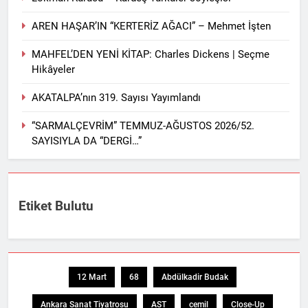
AREN HAŞAR’IN “KERTERİZ AĞACI” – Mehmet İşten
MAHFEL’DEN YENİ KİTAP: Charles Dickens | Seçme
Hikâyeler
AKATALPA’nın 319. Sayısı Yayımlandı
“SARMALÇEVRİM” TEMMUZ-AĞUSTOS 2026/52.
SAYISIYLA DA “DERGİ…”
Etiket Bulutu
12 Mart
68
Abdülkadir Budak
Ankara Sanat Tiyatrosu
AST
cemil
Close-Up