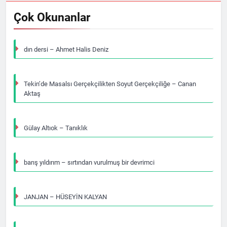
Çok Okunanlar
dın dersi – Ahmet Halis Deniz
Tekin’de Masalsı Gerçekçilikten Soyut Gerçekçiliğe – Canan
Aktaş
Gülay Altıok – Tanıklık
barış yıldırım – sırtından vurulmuş bir devrimci
JANJAN – HÜSEYİN KALYAN