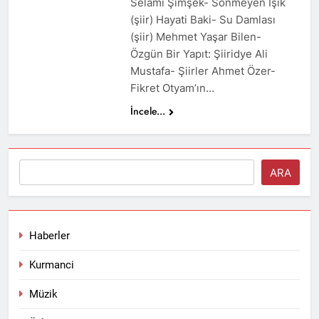
Selami Şimşek- Sönmeyen Işık
(şiir) Hayati Baki- Su Damlası
(şiir) Mehmet Yaşar Bilen-
Özgün Bir Yapıt: Şiiridye Ali
Mustafa- Şiirler Ahmet Özer-
Fikret Otyam’ın…
İncele...
Ara
ARA
Haberler
Kurmanci
Müzik