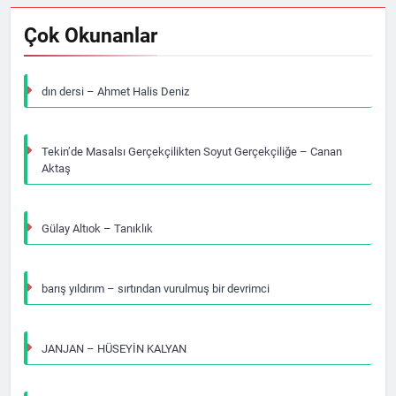
Çok Okunanlar
dın dersi – Ahmet Halis Deniz
Tekin’de Masalsı Gerçekçilikten Soyut Gerçekçiliğe – Canan
Aktaş
Gülay Altıok – Tanıklık
barış yıldırım – sırtından vurulmuş bir devrimci
JANJAN – HÜSEYİN KALYAN