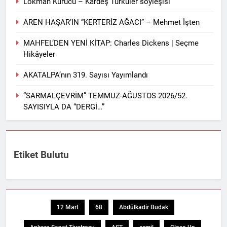
Lokman Kurucu – Kardeş Türküler söyleşisi
AREN HAŞAR’IN “KERTERİZ AĞACI” – Mehmet İşten
MAHFEL’DEN YENİ KİTAP: Charles Dickens | Seçme
Hikâyeler
AKATALPA’nın 319. Sayısı Yayımlandı
“SARMALÇEVRİM” TEMMUZ-AĞUSTOS 2026/52.
SAYISIYLA DA “DERGİ…”
Etiket Bulutu
12 Mart
68
Abdülkadir Budak