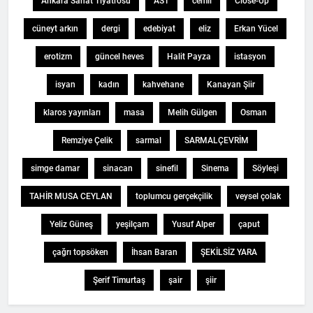
Ankara Sanat Tiyatrosu
AST
cemil
Close-Up
cüneyt arkın
dergi
edebiyat
eliz
Erkan Yücel
erotizm
güncel heves
Halit Payza
istasyon
isyan
kadın
kahvehane
Kanayan Şiir
klaros yayınları
masa
Melih Gülgen
Osman
Remziye Çelik
sarmal
SARMALÇEVRİM
simge damar
sinacan
sinefil
Sinema
Söyleşi
TAHİR MUSA CEYLAN
toplumcu gerçekçilik
veysel çolak
Yeliz Güneş
yeşilçam
Yusuf Alper
çaput
çağrı topsöken
İhsan Baran
ŞEKİLSİZ YARA
Şerif Timurtaş
şair
şiir