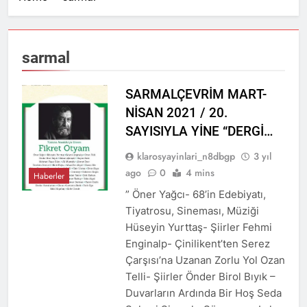
12 Ay Ago
KARAKAŞ
Rahatsız Edici Şiirler
Yazmalı! – Veysel Çolak
2 Yıl Ago
sarmal
KUŞAK KUŞATMASI – Sabit
Kemal Bayıldıran
SARMALÇEVRİM MART-
3 Yıl Ago
KÜRSÜLER VE ANALAR-
NİSAN 2021 / 20.
Bülent GÜLDAL
SAYISIYLA YİNE “DERGİ…
3 Yıl Ago
bir kıyamet şarkısı –
klarosyayinlari_n8dbgp
3 yıl
lokman kurucu
ago
0
4 mins
Haberler
3 Yıl Ago
” Öner Yağcı- 68’in Edebiyatı,
Tiyatrosu, Sineması, Müziği
Hüseyin Yurttaş- Şiirler Fehmi
Enginalp- Çinilikent’ten Serez
Çarşısı’na Uzanan Zorlu Yol Ozan
Telli- Şiirler Önder Birol Bıyık –
Duvarların Ardında Bir Hoş Seda