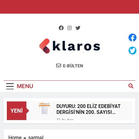
Skip
to
content
Klaros Yayınları
E-BÜLTEN
Shar
MENU
DUYURU: 200 ELİZ EDEBİYAT
YENI
DERGİSİ’NİN 200. SAYISI
ÇIKTI!
11 Ay Ago
Erkan Katırcı’nın “etkisiz
plasebo veya sebo’nun 70
Home
sarmal
yüzü” kitabı üzerine…/AYFER