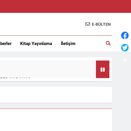
E-BÜLTEN
berler
Kitap Yayınlama
İletişim
Shar
…/AYFER KARAKAŞ
MASI – Sabit Kemal Bayıldıran
ı – lokman kurucu