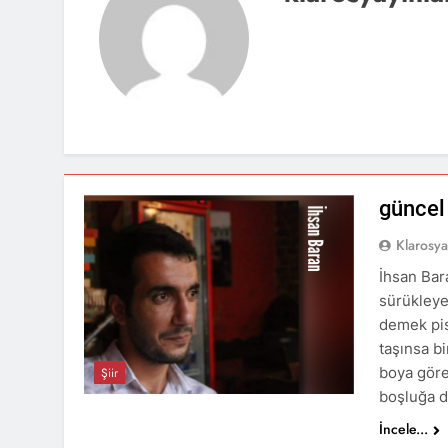
güncel
Klarosy
İhsan Bara
sürükleye
demek pis
taşınsa b
boya göre
Şiir
boşluğa 
İncele...