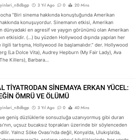
ayinlari_n8dbgp
3 Yıl Ago
0
20 Mins
Rocha “Biri sinema hakkında konuştuğunda Amerikan
hakkında konuşuyordur. Sinemanın etkisi, Amerikan
n dünyadaki en agresif ve yaygın görünümü olan Amerikan
ın etkisidir. (…) bu yüzden Hollywood dışında yapılan her
 ilgili tartışma, Hollywood ile başlamalıdır.” der. Hollywood
erg (La Dolce Vita), Audrey Hepburn (My Fair Lady), Ava
The Killers), Barbara…
AL TİYATRODAN SİNEMAYA ERKAN YÜCEL:
EĞİN ÖMRÜ VE ÖLÜMÜ
ayinlari_n8dbgp
3 Yıl Ago
0
40 Mins
 ve geniş düzlüklerle sonsuzluğa uzanıyormuş gibi duran
ı’nın, uçsuz bucaksız toprakları üzerinde bir söylenceden
dilir. Yalnız Söke Ovası’nda değil, Konya’da, Ulukışla’da,
 Kahramanmaraş’ta, oraların yoksul köylüklerinde, her yerde…