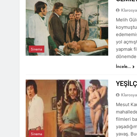
Klarosy
Melih Gülg
koymuştum
edememiş 
yol açmış
yapmak fik
Sinema
dönemde 
İncele...
YEŞİL
Klarosy
Mesut Kar
mahallede
filmleri 
yaşadığım
yavaş. Bu
Sinema