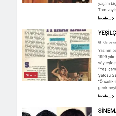
yaşam biç
Tramvayla
İncele...
YEŞİL
Klarosy
Yazının ba
1999 yılı
söyleşide
“Yeşilçam
Şatosu Sak
Sinema
“Öncelikle
geçirmey
İncele...
SİNEM