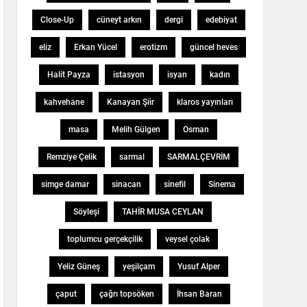
Close-Up
cüneyt arkın
dergi
edebiyat
eliz
Erkan Yücel
erotizm
güncel heves
Halit Payza
istasyon
isyan
kadın
kahvehane
Kanayan Şiir
klaros yayınları
masa
Melih Gülgen
Osman
Remziye Çelik
sarmal
SARMALÇEVRİM
simge damar
sinacan
sinefil
Sinema
Söyleşi
TAHİR MUSA CEYLAN
toplumcu gerçekçilik
veysel çolak
Yeliz Güneş
yeşilçam
Yusuf Alper
çaput
çağrı topsöken
İhsan Baran