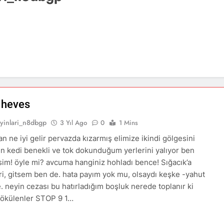
 heves
ayinlari_n8dbgp
3 Yıl Ago
0
1 Mins
n ne iyi gelir pervazda kızarmış elimize ikindi gölgesini
n kedi benekli ve tok dokunduğum yerlerini yalıyor ben
im! öyle mi? avcuma hanginiz hohladı bence! Sığacık’a
iri, gitsem ben de. hata payım yok mu, olsaydı keşke -yahut
. neyin cezası bu hatırladığım boşluk nerede toplanır ki
dökülenler STOP 9 1…