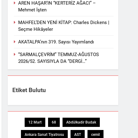
AREN HAŞAR’IN “KERTERİZ AĞACI” –
Mehmet İşten
MAHFEL’DEN YENİ KİTAP: Charles Dickens |
Seçme Hikâyeler
AKATALPA’nın 319. Sayısı Yayımlandı
“SARMALÇEVRİM” TEMMUZ-AĞUSTOS
2026/52. SAYISIYLA DA “DERGİ…”
Etiket Bulutu
12 Mart
68
Abdülkadir Budak
Ankara Sanat Tiyatrosu
AST
cemil