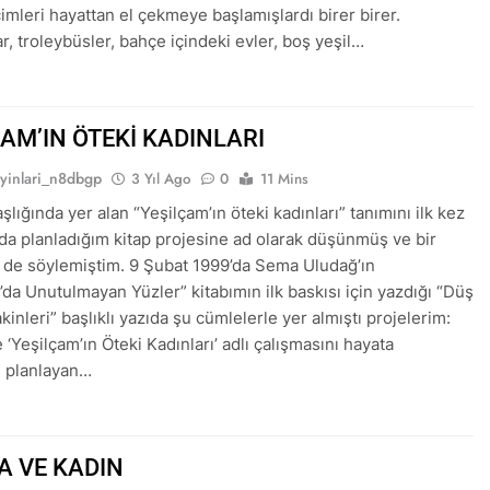
imleri hayattan el çekmeye başlamışlardı birer birer.
r, troleybüsler, bahçe içindeki evler, boş yeşil…
ÇAM’IN ÖTEKİ KADINLARI
ayinlari_n8dbgp
3 Yıl Ago
0
11 Mins
şlığında yer alan “Yeşilçam’ın öteki kadınları” tanımını ilk kez
nda planladığım kitap projesine ad olarak düşünmüş ve bir
 de söylemiştim. 9 Şubat 1999’da Sema Uludağ’ın
’da Unutulmayan Yüzler” kitabımın ilk baskısı için yazdığı “Düş
inleri” başlıklı yazıda şu cümlelerle yer almıştı projelerim:
 ‘Yeşilçam’ın Öteki Kadınları’ adlı çalışmasını hayata
i planlayan…
A VE KADIN