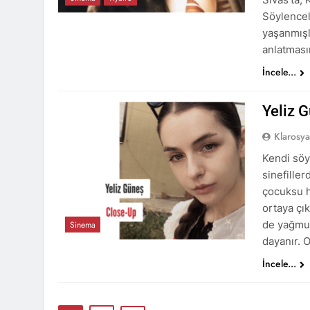
Söylencel
yaşanmışlı
anlatması
İncele...
Yeliz 
Klarosy
Kendi söy
sinefiller
çocuksu h
ortaya çı
de yağmur
Sinema
dayanır. 
İncele...