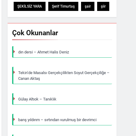
ŞEKİLSİZ YARA
Şerif Timurtaş
şair
şiir
Çok Okunanlar
dın dersi – Ahmet Halis Deniz
Tekin’de Masalsı Gerçekçilikten Soyut Gerçekçiliğe –
Canan Aktaş
Gülay Altıok – Tanıklık
barış yıldırım – sırtından vurulmuş bir devrimci