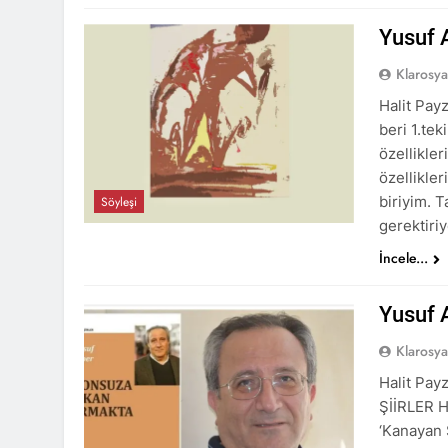
Yusuf A
Klarosy
Halit Pay
beri 1.tek
özellikler
özellikler
biriyim. Ta
Söyleşi
gerektiriy
İncele...
Yusuf A
Klarosy
Halit Pa
ŞİİRLER H
‘Kanayan Ş