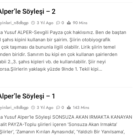
lper’le Söyleşi – 2
ayinlari_n8dbgp
3 Yıl Ago
0
90 Mins
za Yusuf ALPER-Sevgili Payza çok haklısınız. Ben de baştan
il şahıs kipini kullanan bir şairim. Şiirin otobiyografik
i çok taşıması da bununla ilgili olabilir. Lirik şiirin temel
inden biridir. Sanırım bu kipi en çok kullanan şairlerden
bii 2.,3. şahıs kipleri vb. de kullanılabilir. Şiir neyi
orsa.Şiirlerin yaklaşık yüzde 9inde 1. Tekil kipi…
lper’le Söyleşi – 1
ayinlari_n8dbgp
3 Yıl Ago
0
143 Mins
yza Yusuf Alper’le Söyleşi SONSUZA AKAN IRMAKTA KANAYAN
alit PAYZA-Toplu şiirleri içeren ‘Sonsuza Akan Irmakta’
iirler’, ‘Zamanın Kırılan Aynasında’, ‘Yaldızlı Bir Yanılsama’,