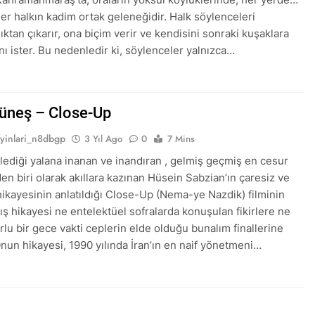
er halkın kadim ortak geleneğidir. Halk söylenceleri
ktan çıkarır, ona biçim verir ve kendisini sonraki kuşaklara
nı ister. Bu nedenledir ki, söylenceler yalnızca…
Güneş – Close-Up
ayinlari_n8dbgp
3 Yıl Ago
0
7 Mins
lediği yalana inanan ve inandıran , gelmiş geçmiş en cesur
den biri olarak akıllara kazınan Hüsein Sabzian’ın çaresiz ve
ikayesinin anlatıldığı Close-Up (Nema-ye Nazdik) filminin
kış hikayesi ne entelektüel sofralarda konuşulan fikirlere ne
lu bir gece vakti ceplerin elde olduğu bunalım finallerine
Onun hikayesi, 1990 yılında İran’ın en naif yönetmeni…