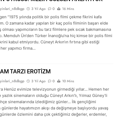
ayinlari_n8dbgp
3 Yıl Ago
0
16 Mins
en “1975 yılında politik bir polis filmi çekme fikrini kafa
. O zamana kadar yapılan bir kaç polis filminin başarı elde
olması yapımcıların bu tarz filmlere pek sıcak bakmamasına
tı. Memduh Ün‘den Türker İnanoğlu‘na hiç kimse bir polis filmi
rini kabul etmiyordu. Cüneyt Arkın‘ın fırtına gibi estiği
her yapımcı firma…
ÇAM TARZI EROTİZM
ayinlari_n8dbgp
3 Yıl Ago
0
10 Mins
a Henüz evimize televizyonun girmediği yıllar… Hemen her
 yazlık sinemaların olduğu Cüneyt Arkın’lı, Yılmaz Güney’li
bahçe sinemalarında izlediğimiz günler… İlk gençliğimi
 günlerde hayatımızın akışı da değişmeye başlıyordu yavaş
günlerde özlemini daha çok çektiğimiz değerler, erdemler,