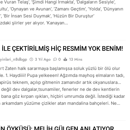
 Vuran Telaş’, ‘Şimdi Hangi Irmakta’, ‘Dalgaların Sesiyle’,
ltu’, ‘Oynayan ve Avunan’, ‘Zamanı Geçtim’, ‘Yolda’, ‘Dünyanın
’, ‘Bir İnsan Sesi Duymak’, ‘Hüzün Bir Duruştur’
ızdaki şiirler yer alıyor. ‘Kanayan…
 İLE ÇEKTİRİLMİŞ HİÇ RESMİM YOK BENİM!
ayinlari_n8dbgp
3 Yıl Ago
0
13 Mins
t Zaten halk sararmaya başlamışsa soluk yüzlü bir ölü olur
e. 1. Haydiiii! Pupa yelkeeen! Ağzımda mayhoş elmaların tadı,
apirüs teknem, açılıp gitmenin zamanıdır artık okyanuslara…
eğil dev dalgalar,tsunamiler, fenerler ne de dev kentlerin
bana göz kırpan ışıkları, hiçbiri umrumda değil. İstediği kadar
 arkamdam yüzüme çizikler atan mandalina bahçeleri. Ne…
’İN ÖYKÜSÜ: MELİH GÜLGEN ANLATIYOR