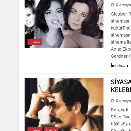
Klarosy
Glauber 
sineması 
kültürünü
sinemasın
sinema ile
Sinema
Anita Ekb
Gardner (
İncele...
SİYAS
KELEB
Klarosy
Bereketli
Söke Ovas
hâlâ söz e
Sinema
Tiyatro
Sivas’ta,