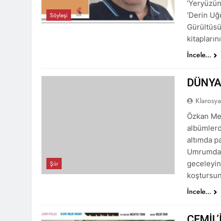
‘Yeryüzüne
‘Derin Uğu
Söyleşi
Gürültüsü
kitapların
İncele...
DÜNYA
Klarosy
Özkan Mer
albümlerd
altımda p
Umrumda d
geceleyin 
Şiir
koştursun
İncele...
CEMİL