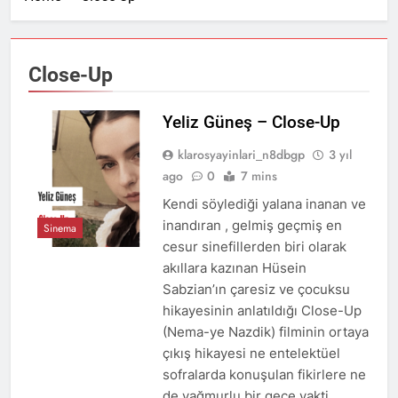
12 Ay Ago
KARAKAŞ
Rahatsız Edici Şiirler
Yazmalı! – Veysel Çolak
2 Yıl Ago
Close-Up
KUŞAK KUŞATMASI – Sabit
Kemal Bayıldıran
Yeliz Güneş – Close-Up
3 Yıl Ago
KÜRSÜLER VE ANALAR-
klarosyayinlari_n8dbgp
3 yıl
Bülent GÜLDAL
ago
0
7 mins
3 Yıl Ago
bir kıyamet şarkısı –
Kendi söylediği yalana inanan ve
lokman kurucu
inandıran , gelmiş geçmiş en
Sinema
3 Yıl Ago
cesur sinefillerden biri olarak
akıllara kazınan Hüsein
Sabzian’ın çaresiz ve çocuksu
hikayesinin anlatıldığı Close-Up
(Nema-ye Nazdik) filminin ortaya
çıkış hikayesi ne entelektüel
sofralarda konuşulan fikirlere ne
de yağmurlu bir gece vakti