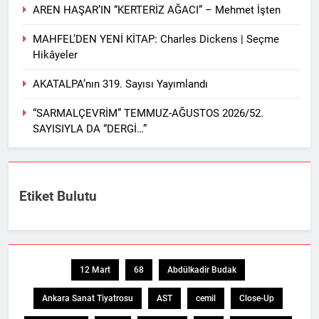
AREN HAŞAR’IN “KERTERİZ AĞACI” – Mehmet İşten
MAHFEL’DEN YENİ KİTAP: Charles Dickens | Seçme
Hikâyeler
AKATALPA’nın 319. Sayısı Yayımlandı
“SARMALÇEVRİM” TEMMUZ-AĞUSTOS 2026/52.
SAYISIYLA DA “DERGİ…”
Etiket Bulutu
12 Mart
68
Abdülkadir Budak
Ankara Sanat Tiyatrosu
AST
cemil
Close-Up