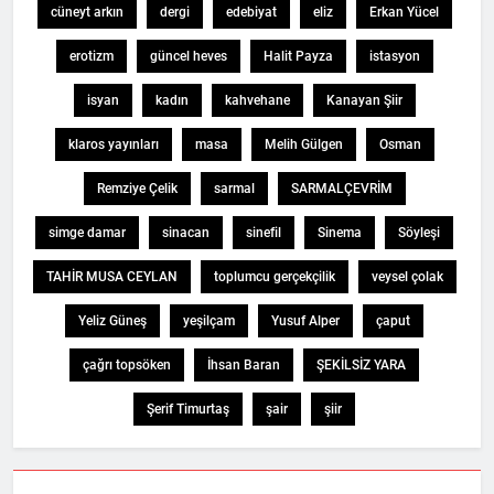
cüneyt arkın
dergi
edebiyat
eliz
Erkan Yücel
erotizm
güncel heves
Halit Payza
istasyon
isyan
kadın
kahvehane
Kanayan Şiir
klaros yayınları
masa
Melih Gülgen
Osman
Remziye Çelik
sarmal
SARMALÇEVRİM
simge damar
sinacan
sinefil
Sinema
Söyleşi
TAHİR MUSA CEYLAN
toplumcu gerçekçilik
veysel çolak
Yeliz Güneş
yeşilçam
Yusuf Alper
çaput
çağrı topsöken
İhsan Baran
ŞEKİLSİZ YARA
Şerif Timurtaş
şair
şiir