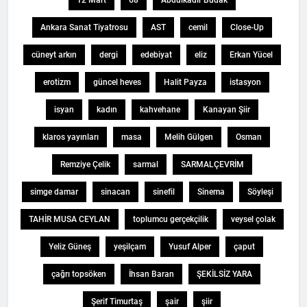
12 Mart
68
Abdülkadir Budak
Ankara Sanat Tiyatrosu
AST
cemil
Close-Up
cüneyt arkın
dergi
edebiyat
eliz
Erkan Yücel
erotizm
güncel heves
Halit Payza
istasyon
isyan
kadın
kahvehane
Kanayan Şiir
klaros yayınları
masa
Melih Gülgen
Osman
Remziye Çelik
sarmal
SARMALÇEVRİM
simge damar
sinacan
sinefil
Sinema
Söyleşi
TAHİR MUSA CEYLAN
toplumcu gerçekçilik
veysel çolak
Yeliz Güneş
yeşilçam
Yusuf Alper
çaput
çağrı topsöken
İhsan Baran
ŞEKİLSİZ YARA
Şerif Timurtaş
şair
şiir