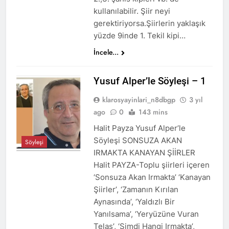
kullanılabilir. Şiir neyi
gerektiriyorsa.Şiirlerin yaklaşık
yüzde 9inde 1. Tekil kipi…
İncele...
Yusuf Alper’le Söyleşi – 1
klarosyayinlari_n8dbgp
3 yıl
ago
0
143 mins
Halit Payza Yusuf Alper’le
Söyleşi SONSUZA AKAN
Söyleşi
IRMAKTA KANAYAN ŞİİRLER
Halit PAYZA-Toplu şiirleri içeren
‘Sonsuza Akan Irmakta’ ‘Kanayan
Şiirler’, ‘Zamanın Kırılan
Aynasında’, ‘Yaldızlı Bir
Yanılsama’, ‘Yeryüzüne Vuran
Telaş’, ‘Şimdi Hangi Irmakta’,