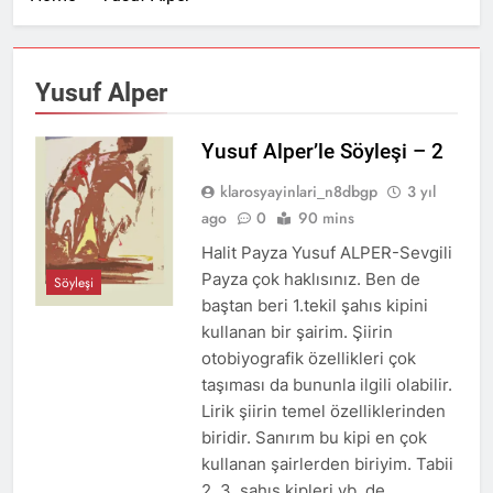
12 Ay Ago
KARAKAŞ
Rahatsız Edici Şiirler
Yazmalı! – Veysel Çolak
2 Yıl Ago
Yusuf Alper
KUŞAK KUŞATMASI – Sabit
Kemal Bayıldıran
Yusuf Alper’le Söyleşi – 2
3 Yıl Ago
KÜRSÜLER VE ANALAR-
klarosyayinlari_n8dbgp
3 yıl
Bülent GÜLDAL
ago
0
90 mins
3 Yıl Ago
bir kıyamet şarkısı –
Halit Payza Yusuf ALPER-Sevgili
lokman kurucu
Payza çok haklısınız. Ben de
Söyleşi
3 Yıl Ago
baştan beri 1.tekil şahıs kipini
kullanan bir şairim. Şiirin
otobiyografik özellikleri çok
taşıması da bununla ilgili olabilir.
Lirik şiirin temel özelliklerinden
biridir. Sanırım bu kipi en çok
kullanan şairlerden biriyim. Tabii
2.,3. şahıs kipleri vb. de