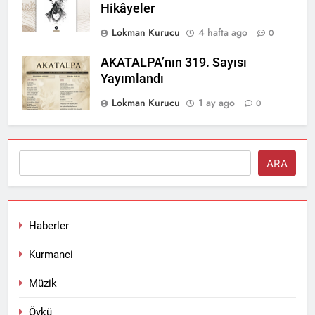
Hikâyeler
Lokman Kurucu
4 hafta ago
0
AKATALPA’nın 319. Sayısı
Yayımlandı
Lokman Kurucu
1 ay ago
0
Ara
ARA
Haberler
Kurmanci
Müzik
Öykü