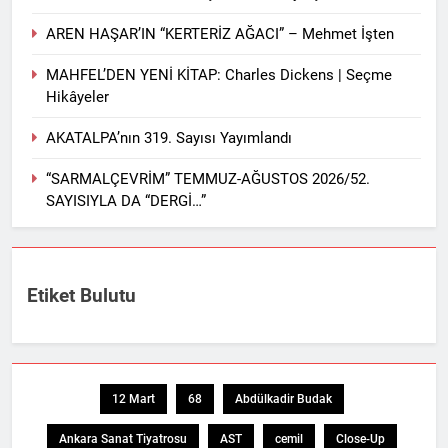
AREN HAŞAR’IN “KERTERİZ AĞACI” – Mehmet İşten
MAHFEL’DEN YENİ KİTAP: Charles Dickens | Seçme
Hikâyeler
AKATALPA’nın 319. Sayısı Yayımlandı
“SARMALÇEVRİM” TEMMUZ-AĞUSTOS 2026/52.
SAYISIYLA DA “DERGİ…”
Etiket Bulutu
12 Mart
68
Abdülkadir Budak
Ankara Sanat Tiyatrosu
AST
cemil
Close-Up