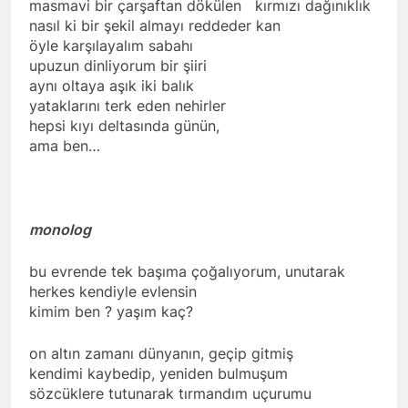
masmavi bir çarşaftan dökülen kırmızı dağınıklık
nasıl ki bir şekil almayı reddeder kan
öyle karşılayalım sabahı
upuzun dinliyorum bir şiiri
aynı oltaya aşık iki balık
yataklarını terk eden nehirler
hepsi kıyı deltasında günün,
ama ben…
monolog
bu evrende tek başıma çoğalıyorum, unutarak
herkes kendiyle evlensin
kimim ben ? yaşım kaç?
on altın zamanı dünyanın, geçip gitmiş
kendimi kaybedip, yeniden bulmuşum
sözcüklere tutunarak tırmandım uçurumu