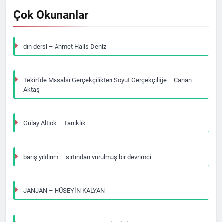
Çok Okunanlar
dın dersi – Ahmet Halis Deniz
Tekin’de Masalsı Gerçekçilikten Soyut Gerçekçiliğe – Canan
Aktaş
Gülay Altıok – Tanıklık
barış yıldırım – sırtından vurulmuş bir devrimci
JANJAN – HÜSEYİN KALYAN