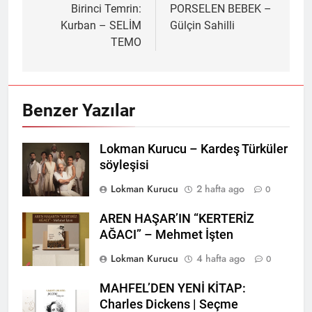
gezinmesi
Birinci Temrin:
PORSELEN BEBEK –
Kurban – SELİM
Gülçin Sahilli
TEMO
Benzer Yazılar
Lokman Kurucu – Kardeş Türküler
söyleşisi
Lokman Kurucu
2 hafta ago
0
AREN HAŞAR’IN “KERTERİZ
AĞACI” – Mehmet İşten
Lokman Kurucu
4 hafta ago
0
MAHFEL’DEN YENİ KİTAP:
Charles Dickens | Seçme