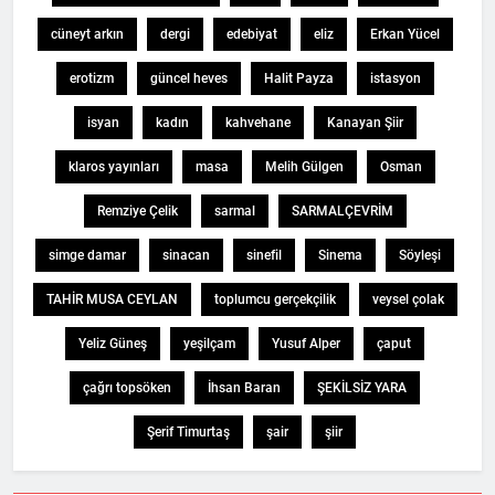
cüneyt arkın
dergi
edebiyat
eliz
Erkan Yücel
erotizm
güncel heves
Halit Payza
istasyon
isyan
kadın
kahvehane
Kanayan Şiir
klaros yayınları
masa
Melih Gülgen
Osman
Remziye Çelik
sarmal
SARMALÇEVRİM
simge damar
sinacan
sinefil
Sinema
Söyleşi
TAHİR MUSA CEYLAN
toplumcu gerçekçilik
veysel çolak
Yeliz Güneş
yeşilçam
Yusuf Alper
çaput
çağrı topsöken
İhsan Baran
ŞEKİLSİZ YARA
Şerif Timurtaş
şair
şiir