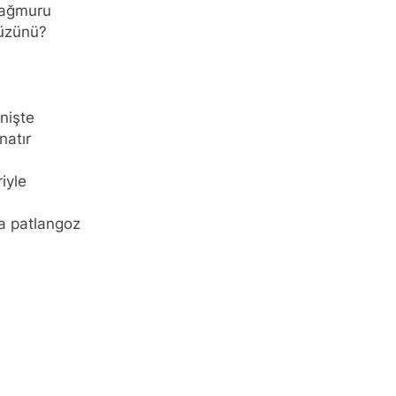
yağmuru
yüzünü?
inişte
natır
iyle
a patlangoz