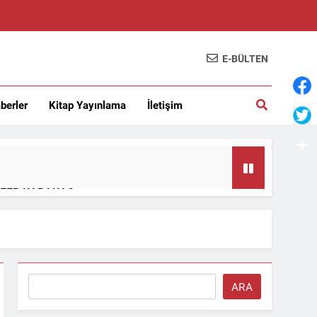
E-BÜLTEN
berler
Kitap Yayınlama
İletişim
Shar
…/AYFER KARAKAŞ
MASI – Sabit Kemal Bayıldıran
ı – lokman kurucu
Ara
ARA