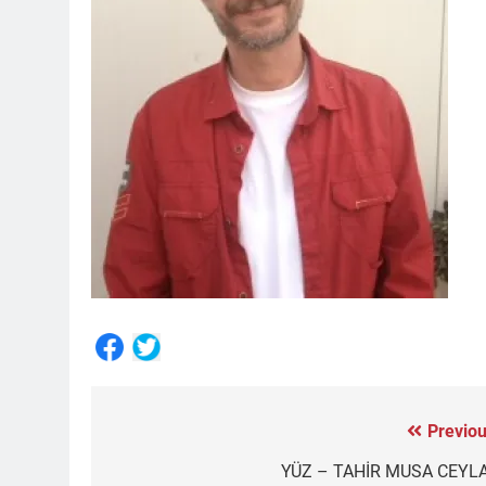
Share
Previou
Yazı
gezinmesi
YÜZ – TAHİR MUSA CEYL