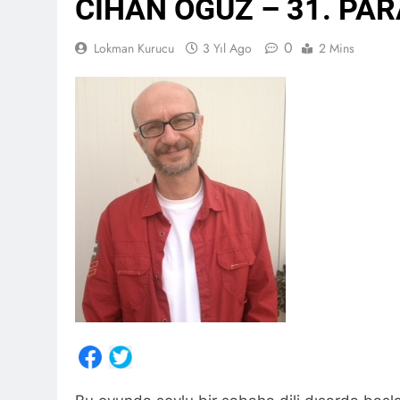
CİHAN OĞUZ – 31. PA
0
Lokman Kurucu
3 Yıl Ago
2 Mins
Share