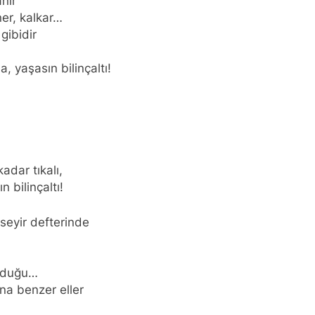
nır
ner, kalkar…
gibidir
, yaşasın bilinçaltı!
adar tıkalı,
 bilinçaltı!
seyir defterinde
urduğu…
na benzer eller