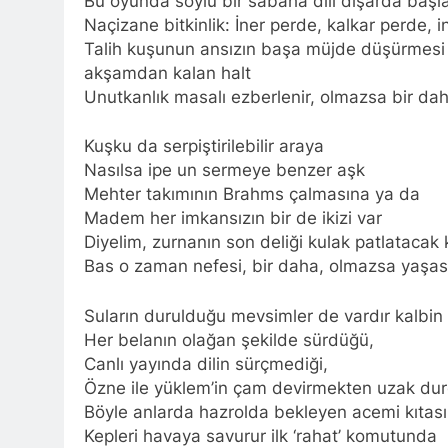
Bu oyunda soylu bir sabaha dili dışarda başla
Naçizane bitkinlik: İner perde, kalkar perde, i
Talih kuşunun ansızın başa müjde düşürmesi 
akşamdan kalan halt
Unutkanlık masalı ezberlenir, olmazsa bir daha
Kuşku da serpiştirilebilir araya
Nasılsa ipe un sermeye benzer aşk
Mehter takımının Brahms çalmasına ya da
Madem her imkansızın bir de ikizi var
Diyelim, zurnanın son deliği kulak patlatacak k
Bas o zaman nefesi, bir daha, olmazsa yaşasın
Suların durulduğu mevsimler de vardır kalbin 
Her belanın olağan şekilde sürdüğü,
Canlı yayında dilin sürçmediği,
Özne ile yüklem’in çam devirmekten uzak d
Böyle anlarda hazrolda bekleyen acemi kıtası
Kepleri havaya savurur ilk ‘rahat’ komutunda