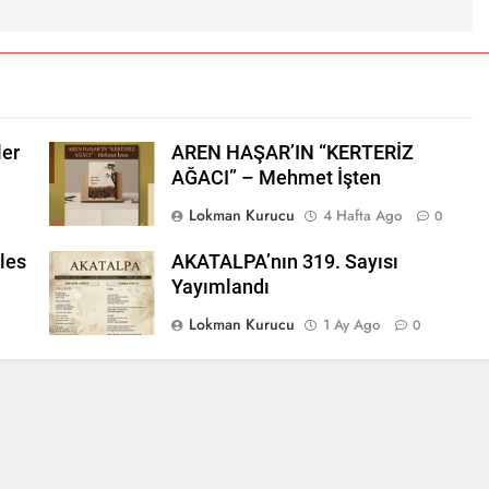
ler
AREN HAŞAR’IN “KERTERİZ
AĞACI” – Mehmet İşten
Lokman Kurucu
4 Hafta Ago
0
les
AKATALPA’nın 319. Sayısı
Yayımlandı
Lokman Kurucu
1 Ay Ago
0