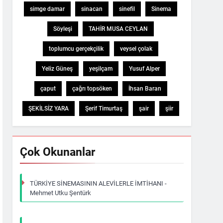
simge damar
sinacan
sinefil
Sinema
Söyleşi
TAHİR MUSA CEYLAN
toplumcu gerçekçilik
veysel çolak
Yeliz Güneş
yeşilçam
Yusuf Alper
çaput
çağrı topsöken
İhsan Baran
ŞEKİLSİZ YARA
Şerif Timurtaş
şair
şiir
Çok Okunanlar
TÜRKİYE SİNEMASININ ALEVİLERLE İMTİHANI -
Mehmet Utku Şentürk