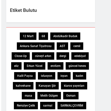
Etiket Bulutu
12 Mart
68
Abdülkadir Budak
Ankara Sanat Tiyatrosu
AST
cemil
Close-Up
cüneyt arkın
dergi
edebiyat
eliz
Erkan Yücel
erotizm
güncel heves
Halit Payza
istasyon
isyan
kadın
kahvehane
Kanayan Şiir
klaros yayınları
masa
Melih Gülgen
Osman
Remziye Çelik
sarmal
SARMALÇEVRİM