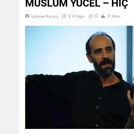
MÜSLÜM YÜCEL – HİÇ
0
Lokman Kurucu
3 Yıl Ago
31 Mins