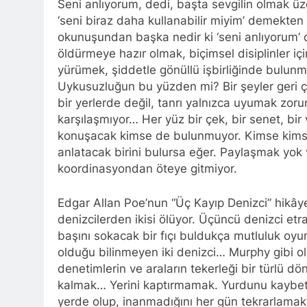
Seni anlıyorum, dedi, başta sevgilin olmak üz
‘seni biraz daha kullanabilir miyim’ demekten
okunuşundan başka nedir ki ‘seni anlıyorum’
öldürmeye hazır olmak, biçimsel disiplinler içi
yürümek, şiddetle gönüllü işbirliğinde bulu
Uykusuzluğun bu yüzden mi? Bir şeyler geri çek
bir yerlerde değil, tanrı yalnızca uyumak zor
karşılaşmıyor… Her yüz bir çek, bir senet, bir
konuşacak kimse de bulunmuyor. Kimse kimse
anlatacak birini bulursa eğer. Paylaşmak yok ve
koordinasyondan öteye gitmiyor.
Edgar Allan Poe’nun “Üç Kayıp Denizci” hikâyes
denizcilerden ikisi ölüyor. Üçüncü denizci etra
başını sokacak bir fıçı buldukça mutluluk oyu
olduğu bilinmeyen iki denizci… Murphy gibi olay
denetimlerin ve araların tekerleği bir türlü dö
kalmak… Yerini kaptırmamak. Yurdunu kaybetm
yerde olup, inanmadığını her gün tekrarlamak