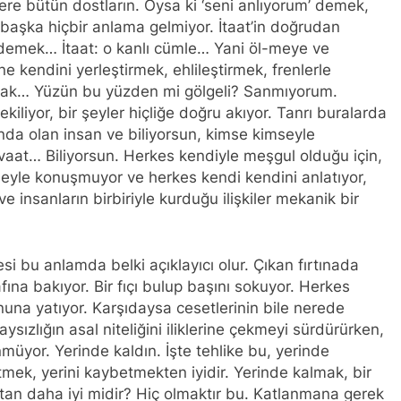
ere bütün dostların. Oysa ki ‘seni anlıyorum’ demek,
 başka hiçbir anlama gelmiyor. İtaat’in doğrudan
 demek… İtaat: o kanlı cümle… Yani öl-meye ve
ne kendini yerleştirmek, ehlileştirmek, frenlerle
nmak… Yüzün bu yüzden mi gölgeli? Sanmıyorum.
iliyor, bir şeyler hiçliğe doğru akıyor. Tanrı buralarda
unda olan insan ve biliyorsun, kimse kimseyle
 vaat… Biliyorsun. Herkes kendiyle meşgul olduğu için,
yle konuşmuyor ve herkes kendi kendini anlatıyor,
 insanların birbiriyle kurduğu ilişkiler mekanik bir
i bu anlamda belki açıklayıcı olur. Çıkan fırtınada
fına bakıyor. Bir fıçı bulup başını sokuyor. Herkes
nuna yatıyor. Karşıdaysa cesetlerinin bile nerede
sızlığın asal niteliğini iliklerine çekmeyi sürdürürken,
nmüyor. Yerinde kaldın. İşte tehlike bu, yerinde
ek, yerini kaybetmekten iyidir. Yerinde kalmak, bir
tan daha iyi midir? Hiç olmaktır bu. Katlanmana gerek