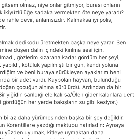
 gitsem olmaz, niye onlar gitmiyor, burası onların
ek ikiyüzlülüğe sadaka vermekten öte neye yaradı?
 rahle devir, anlamsızdır. Kalmaksa iyi polis,
ir.
k kalmak dedikodu üretmekten başka neye yarar. Sen
mine düşen dalın içindeki kırılma sesi için,
almadı, gözlerim kızarana kadar gördüm her şeyi,
yapıldı, kötülük yapılmıştı bir gün, kendi yoluna
verdiğim ve beni buraya sürükleyen ayaklarım beni
alarda bir adet vardı. Kaybolan hayvan, bulunduğu
ni doğan çocuğun alnına sürülürdü. Ardından da bir
Bir yiğidin sarıldığı ele kalırsa/Ölen gider kalanlara dert
 gördüğün her yerde bakışların su gibi kesiyor.)
n biraz daha yürümesinden başka bir şey değildir.
n Korentiller’e yazdığı mektubu hatırladın: Aynaya
 Bu yüzden uyumak, kitleye uymaktan daha