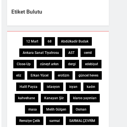
Etiket Bulutu
12 Mart
68
Abdülkadir Budak
Ankara Sanat Tiyatrosu
AST
cemil
Close-Up
cüneyt arkın
dergi
edebiyat
eliz
Erkan Yücel
erotizm
güncel heves
Halit Payza
istasyon
isyan
kadın
kahvehane
Kanayan Şiir
klaros yayınları
masa
Melih Gülgen
Osman
Remziye Çelik
sarmal
SARMALÇEVRİM