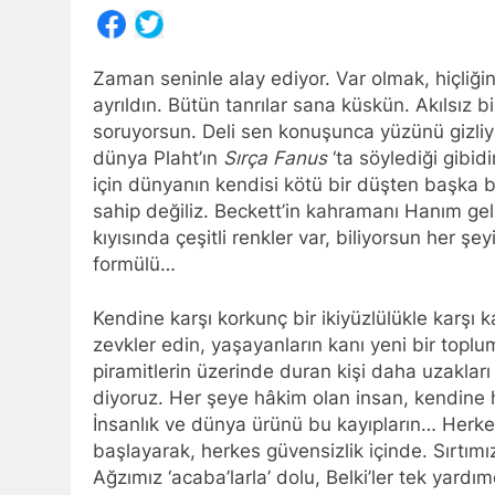
Share
Zaman seninle alay ediyor. Var olmak, hiçliği
ayrıldın. Bütün tanrılar sana küskün. Akılsız b
soruyorsun. Deli sen konuşunca yüzünü gizliy
dünya Plaht’ın
Sırça Fanus
‘ta söylediği gibidi
için dünyanın kendisi kötü bir düşten başka b
sahip değiliz. Beckett’in kahramanı Hanım geliy
kıyısında çeşitli renkler var, biliyorsun her ş
formülü…
Kendine karşı korkunç bir ikiyüzlülükle karşı k
zevkler edin, yaşayanların kanı yeni bir toplu
piramitlerin üzerinde duran kişi daha uzakları g
diyoruz. Her şeye hâkim olan insan, kendine h
İnsanlık ve dünya ürünü bu kayıpların… Herk
başlayarak, herkes güvensizlik içinde. Sırtım
Ağzımız ‘acaba’larla’ dolu, Belki’ler tek yardı