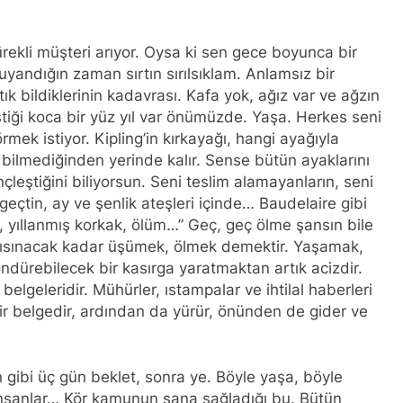
rekli müşteri arıyor. Oysa ki sen gece boyunca bir
andığın zaman sırtın sırılsıklam. Anlamsız bir
ık bildiklerinin kadavrası. Kafa yok, ağız var ve ağzın
tiği koca bir yüz yıl var önümüzde. Yaşa. Herkes seni
rmek istiyor. Kipling’in kırkayağı, hangi ayağıyla
 bilmediğinden yerinde kalır. Sense bütün ayaklarını
leştiğini biliyorsun. Seni teslim alamayanların, seni
geçtin, ay ve şenlik ateşleri içinde… Baudelaire gibi
, yıllanmış korkak, ölüm…” Geç, geç ölme şansın bile
e ısınacak kadar üşümek, ölmek demektir. Yaşamak,
öndürebilecek bir kasırga yaratmaktan artık acizdir.
belgeleridir. Mühürler, ıstampalar ve ihtilal haberleri
 bir belgedir, ardından da yürür, önünden de gider ve
n gibi üç gün beklet, sonra ye. Böyle yaşa, böyle
iri insanlar… Kör kamunun sana sağladığı bu. Bütün