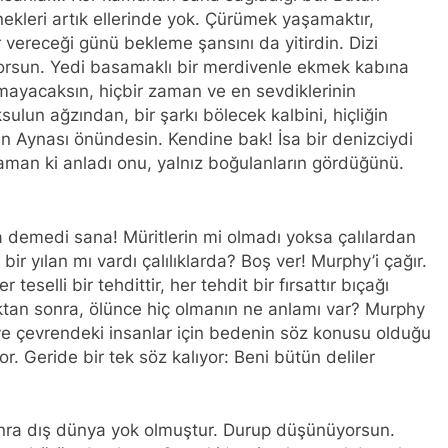
ğnekleri artık ellerinde yok. Çürümek yaşamaktır,
vereceği günü bekleme şansını da yitirdin. Dizi
yorsun. Yedi basamaklı bir merdivenle ekmek kabına
mayacaksın, hiçbir zaman ve en sevdiklerinin
ulun ağzından, bir şarkı bölecek kalbini, hiçliğin
n Aynası önündesin. Kendine bak! İsa bir denizciydi
man ki anladı onu, yalnız boğulanların gördüğünü.
a demedi sana! Müritlerin mi olmadı yoksa çalılardan
 yılan mı vardı çalılıklarda? Boş ver! Murphy’i çağır.
 teselli bir tehdittir, her tehdit bir fırsattır bıçağı
tan sonra, ölünce hiç olmanın ne anlamı var? Murphy
 ve çevrendeki insanlar için bedenin söz konusu olduğu
 Geride bir tek söz kalıyor: Beni bütün deliler
sonra dış dünya yok olmuştur. Durup düşünüyorsun.