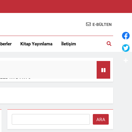
E-BÜLTEN
berler
Kitap Yayınlama
İletişim
Shar
…/AYFER KARAKAŞ
MASI – Sabit Kemal Bayıldıran
ı – lokman kurucu
Ara
ARA