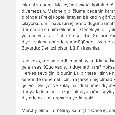
inlerini su bastı. Molloy’un taşıdığı koltuk de
diyemezsin. Malone gibi ölüme bedenin karar 
dibinde sürekli köpek isteyen bir kadın görü
çıkıyorsun. Bir havuzun içinde olduğunu unut
durmadan su bıraktıklarını… Geceleyin bir yoks
yüzüne vuracak. Cohen’in sesi bu, Suzanne’ni
diyor, suların önünde yürüdüğünde… Ve ne za
Buyurdu: Denizci olsun bütün insanlar.
Kaç kez çarmıha gerdiler seni oysa. Kimse İs
gelen sesi (Quo vadis…) duymadın mı? Yoksa bir
Herkes sevdiğini öldürür. Bu bir tesellidir ve her
kendinde denemek için. Yaşarken hiç olmadık
geliyor. Geliyor ve kulağına “düşünme” diyor
dünyada kimsenin özgür olmayacağını söylüyor.
dışladı, akıllılar arasında yerim yok!
Murphy ölmeli mi? Birey kalmıştır. Önce iç, 