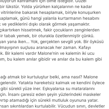
lüyor’un kahramanı için ölme isteğidir. Güzel
 lükstür. Yolda yürürken kalçalarının ne kadar
trinlerine bakarak hesaplamak, biriyle konuşurken
esaplamak, günü hangi yalanla kurtarmanın hesabını
e yediklerini dışkı olarak görmek yaşamaktır.
ıkartırken hissetmek, fakir çocukların zenginlerden
bir tabak yemek, bir oturakla özetlenmiştir çünkü.
an yana iken… Yok, gerçekten sevgili yok. Bir öyküsü
olmayışının suçlusu aranacak her zaman. Kafayı
k. Bir kalemi vardır Malone’nin ve kalemin iki ucu
lım, bu kalem anılar gibidir ve anılar da bu kalem gibi
ağı atmak bir kurtuluştur belki, ama nasıl? Malone
lendir. Yatakta hareketsiz kalmak ve kendini öylece
gibi sürekli yüze iner. Eşkıyalarsa su mataralarını
çin. İnsanı çaresiz eden şeyin yüzlerindeki maskeler
ırtıp atamadığı için sürekli mutluluk oyununa yatar.
insan sıkıntılardan kurtulabilir. Vücudun sınırı, devletler