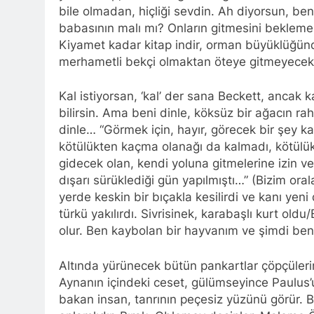
bile olmadan, hiçliği sevdin. Ah diyorsun, ben
babasının malı mı? Onların gitmesini beklem
Kiyamet kadar kitap indir, orman büyüklüğünde
merhametli bekçi olmaktan öteye gitmeyecekt
Kal istiyorsan, ‘kal’ der sana Beckett, anca
bilirsin. Ama beni dinle, köksüz bir ağacın rah
dinle… “Görmek için, hayır, görecek bir şey k
kötülükten kaçma olanağı da kalmadı, kötülük 
gidecek olan, kendi yoluna gitmelerine izin 
dışarı sürüklediği gün yapılmıştı…” (Bizim or
yerde keskin bir bıçakla kesilirdi ve kanı ye
türkü yakılırdı. Sivrisinek, karabaşlı kurt oldu/
olur. Ben kaybolan bir hayvanım ve şimdi beni
Altında yürünecek bütün pankartlar çöpçüleri
Aynanın içindeki ceset, gülümseyince Paulus’u
bakan insan, tanrının peçesiz yüzünü görür.