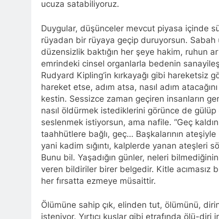
ucuza satabiliyoruz.
Duygular, düşünceler mevcut piyasa içinde sü
rüyadan bir rüyaya geçip duruyorsun. Sabah uy
düzensizlik baktığın her şeye hakim, ruhun art
emrindeki cinsel organlarla bedenin sanayileş
Rudyard Kipling’in kırkayağı gibi hareketsiz gö
hareket etse, adım atsa, nasıl adım atacağını
kestin. Sessizce zaman geçiren insanların genç
nasıl öldürmek istediklerini görünce de gülüp 
seslenmek istiyorsun, ama nafile. “Geç kaldın
taahhütlere bağlı, geç… Başkalarının ateşiyl
yani kadim sığıntı, kalplerde yanan ateşleri s
Bunu bil. Yaşadığın günler, neleri bilmediğinin 
veren bildiriler birer belgedir. Kitle acımasız
her fırsatta ezmeye müsaittir.
Ölümüne sahip çık, elinden tut, ölümünü, diri
isteniyor. Yırtıcı kuşlar gibi etrafında ölü-d