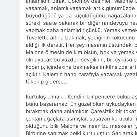
anlamlıdır. Bırak, Oblomov desinler, Malome Ö
yaşamak, anlamlı yaşamak artık günümüzde bir
büyüdüğünü ya da küçüldüğünü mağazaların vi
sürekli saate bakarak bir diğer randevuyu h
yapmak daha anlamlıdır çünkü. Yemek yemek v
Tuvalette altına bakmak, yediğinin kokusunu ç
aldığı ilk derstir. Her şey masanın üstündeki 
Malone ölmesin de kim ölsün, bok ve yemek y
olmayacak bu yüzden sevgilinin, bir öyküsü 
koparıp, içindekine bakmaksa imkânsızdır artı
açıktır. Kalemin hangi tarafıyla yazarsak yaza
tükenip giderse…
Kurtuluş olmalı… Kendini bir pencere bulup aş
bunu başaramaz. En güzel ölüm uykudayken ge
bırakmak daha anlamlıdır. Çaresizlik bir tokat 
çoktan ağaçlara asmışlar, susayan korucular i
olduğunu bilir Malone ve insan bu maskeleri y
Birbirine sarılmak belki kurtuluştur. Sarılarak 