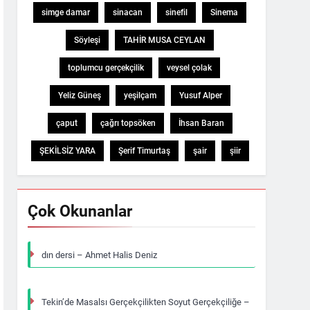
simge damar
sinacan
sinefil
Sinema
Söyleşi
TAHİR MUSA CEYLAN
toplumcu gerçekçilik
veysel çolak
Yeliz Güneş
yeşilçam
Yusuf Alper
çaput
çağrı topsöken
İhsan Baran
ŞEKİLSİZ YARA
Şerif Timurtaş
şair
şiir
Çok Okunanlar
dın dersi – Ahmet Halis Deniz
Tekin’de Masalsı Gerçekçilikten Soyut Gerçekçiliğe –