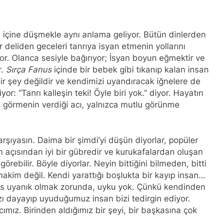
n içine düşmekle aynı anlama geliyor. Bütün dinlerden
ir deliden geceleri tanrıya isyan etmenin yollarını
or. Olanca sesiyle bağırıyor; İsyan boyun eğmektir ve
r.
Sırça Fanus
içinde bir bebek gibi tıkanıp kalan insan
ir şey değildir ve kendimizi uyandıracak iğnelere de
or: “Tanrı kalleşin teki! Öyle biri yok.” diyor. Hayatın
eyi görmenin verdiği acı, yalnızca mutlu görünme
arşıyasın. Daima bir şimdi’yi düşün diyorlar, popüler
m açısından iyi bir gübredir ve kurukafalardan oluşan
örebilir. Böyle diyorlar. Neyin bittiğini bilmeden, bitti
akim değil. Kendi yarattığı boşlukta bir kayıp insan…
es uyanık olmak zorunda, uyku yok. Çünkü kendinden
ızı dayayıp uyuduğumuz insan bizi tedirgin ediyor.
mcımız. Birinden aldığımız bir şeyi, bir başkasına çok