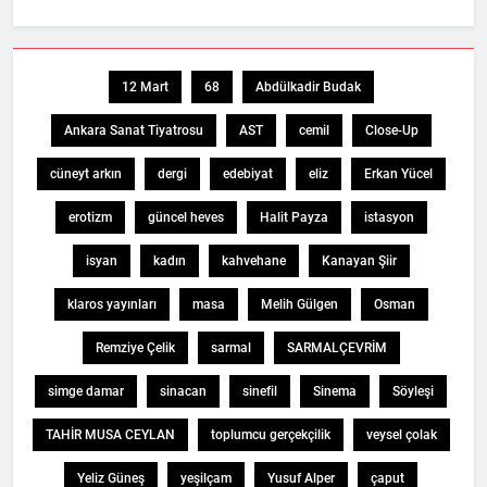
12 Mart
68
Abdülkadir Budak
Ankara Sanat Tiyatrosu
AST
cemil
Close-Up
cüneyt arkın
dergi
edebiyat
eliz
Erkan Yücel
erotizm
güncel heves
Halit Payza
istasyon
isyan
kadın
kahvehane
Kanayan Şiir
klaros yayınları
masa
Melih Gülgen
Osman
Remziye Çelik
sarmal
SARMALÇEVRİM
simge damar
sinacan
sinefil
Sinema
Söyleşi
TAHİR MUSA CEYLAN
toplumcu gerçekçilik
veysel çolak
Yeliz Güneş
yeşilçam
Yusuf Alper
çaput