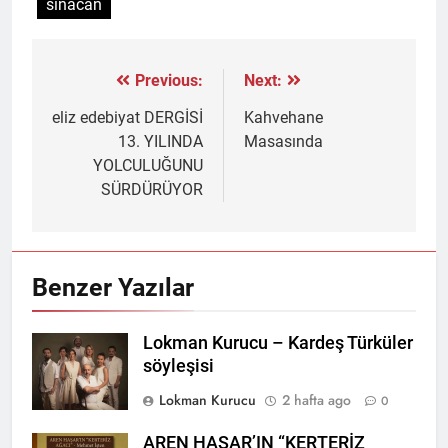
sinacan
Previous:
Next:
Yazı
gezinmesi
eliz edebiyat DERGİSİ
Kahvehane
13. YILINDA
Masasında
YOLCULUĞUNU
SÜRDÜRÜYOR
Benzer Yazılar
Lokman Kurucu – Kardeş Türküler
söyleşisi
Lokman Kurucu
2 hafta ago
0
AREN HAŞAR’IN “KERTERİZ