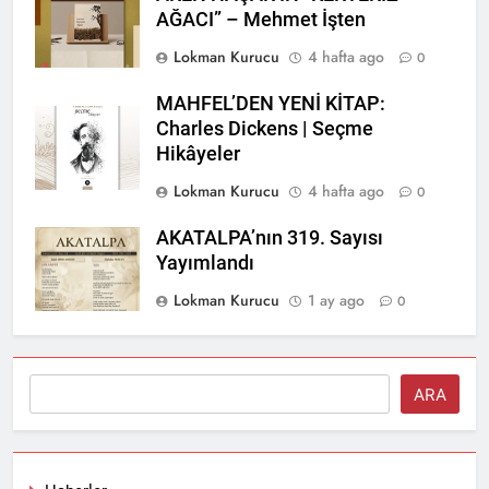
AĞACI” – Mehmet İşten
Lokman Kurucu
4 hafta ago
0
MAHFEL’DEN YENİ KİTAP:
Charles Dickens | Seçme
Hikâyeler
Lokman Kurucu
4 hafta ago
0
AKATALPA’nın 319. Sayısı
Yayımlandı
Lokman Kurucu
1 ay ago
0
Ara
ARA