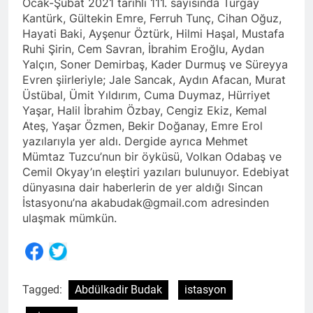
Ocak-Şubat 2021 tarihli 111. sayısında Turgay
Kantürk, Gültekin Emre, Ferruh Tunç, Cihan Oğuz,
Hayati Baki, Ayşenur Öztürk, Hilmi Haşal, Mustafa
Ruhi Şirin, Cem Savran, İbrahim Eroğlu, Aydan
Yalçın, Soner Demirbaş, Kader Durmuş ve Süreyya
Evren şiirleriyle; Jale Sancak, Aydın Afacan, Murat
Üstübal, Ümit Yıldırım, Cuma Duymaz, Hürriyet
Yaşar, Halil İbrahim Özbay, Cengiz Ekiz, Kemal
Ateş, Yaşar Özmen, Bekir Doğanay, Emre Erol
yazılarıyla yer aldı. Dergide ayrıca Mehmet
Mümtaz Tuzcu’nun bir öyküsü, Volkan Odabaş ve
Cemil Okyay’ın eleştiri yazıları bulunuyor. Edebiyat
dünyasına dair haberlerin de yer aldığı Sincan
İstasyonu’na akabudak@gmail.com adresinden
ulaşmak mümkün.
Share
Tagged:
Abdülkadir Budak
istasyon