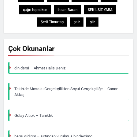
çağrı topsöken
İhsan Baran
ŞEKİLSİZ YARA
Şerif Timurtaş
şair
şiir
Çok Okunanlar
dın dersi – Ahmet Halis Deniz
Tekin’de Masalsı Gerçekçilikten Soyut Gerçekçiliğe – Canan
Aktaş
Gülay Altıok – Tanıklık
barış yıldırım – sırtından vurulmuş bir devrimci