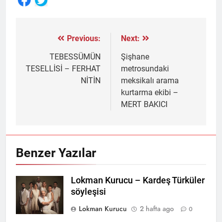
Share
Previous:
Next:
Yazı
gezinmesi
TEBESSÜMÜN
Şişhane
TESELLİSİ – FERHAT
metrosundaki
NİTİN
meksikalı arama
kurtarma ekibi –
MERT BAKICI
Benzer Yazılar
Lokman Kurucu – Kardeş Türküler
söyleşisi
Lokman Kurucu
2 hafta ago
0