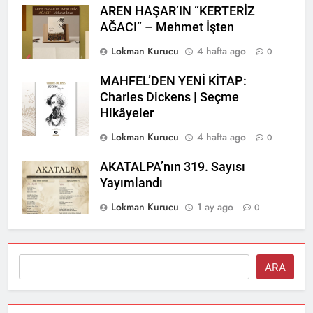
AREN HAŞAR’IN “KERTERİZ
AĞACI” – Mehmet İşten
Lokman Kurucu
4 hafta ago
0
MAHFEL’DEN YENİ KİTAP:
Charles Dickens | Seçme
Hikâyeler
Lokman Kurucu
4 hafta ago
0
AKATALPA’nın 319. Sayısı
Yayımlandı
Lokman Kurucu
1 ay ago
0
Ara
ARA