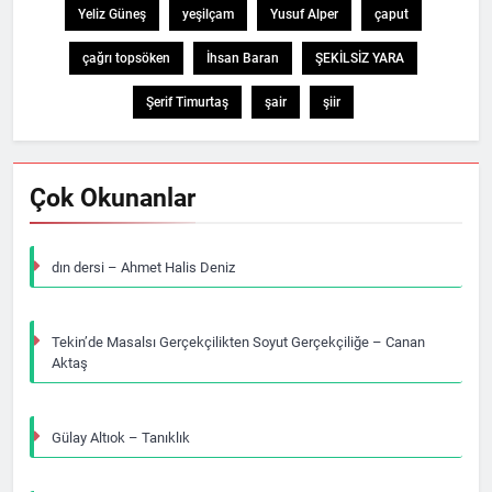
Yeliz Güneş
yeşilçam
Yusuf Alper
çaput
çağrı topsöken
İhsan Baran
ŞEKİLSİZ YARA
Şerif Timurtaş
şair
şiir
Çok Okunanlar
dın dersi – Ahmet Halis Deniz
Tekin’de Masalsı Gerçekçilikten Soyut Gerçekçiliğe – Canan
Aktaş
Gülay Altıok – Tanıklık