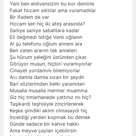
Yani ben eldivensizim bu kor demirle
Fakat hocam sıktılar ama vuramadılar
Bir ifadem de var
Hocam sen hiç iki ateş arasında?
Saniye saniye sabahlara kadar
Eli değmedi tetiğe Vanlı oğlanın
Al şu telefonu oğlum anneni ara
Ben zaten ararım tek anneleri
Şu hücum yeleğini üstünden çıkar
Görüyor musun, hiçbiri vuramıyorlar
Cinayet yordamını bilemiyorlar
Acı damla damla sızan bir şeydir
Bari sözlerimden belki yaramdan
Musalla musalla mermer muamma
Siz hiç tımarhanede yattınız mı hiç?
Taşikardi teşhisiyle zincirlenerek
Keşke şimdiki aklım olmasaydı hiç
İnceldiği yerden kopmak bu demek
Günde sadece bir kahve hakkı
Ama meyve çayları içebilirsin