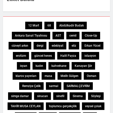
12 Mart
68
Abdülkadir Budak
Ankara Sanat Tiyatrosu
AST
cemil
Close-Up
cüneyt arkın
dergi
edebiyat
eliz
Erkan Yücel
erotizm
güncel heves
Halit Payza
istasyon
isyan
kadın
kahvehane
Kanayan Şiir
klaros yayınları
masa
Melih Gülgen
Osman
Remziye Çelik
sarmal
SARMALÇEVRİM
simge damar
sinacan
sinefil
Sinema
Söyleşi
TAHİR MUSA CEYLAN
toplumcu gerçekçilik
veysel çolak