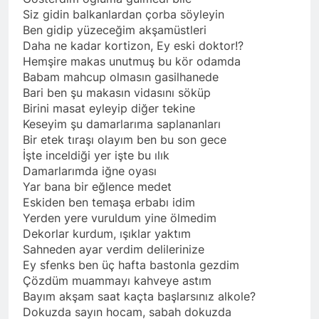
Siz gidin balkanlardan çorba söyleyin
Ben gidip yüzeceğim akşamüstleri
Daha ne kadar kortizon, Ey eski doktor!?
Hemşire makas unutmuş bu kör odamda
Babam mahcup olmasın gasilhanede
Bari ben şu makasın vidasını söküp
Birini masat eyleyip diğer tekine
Keseyim şu damarlarıma saplananları
Bir etek tıraşı olayım ben bu son gece
İşte inceldiği yer işte bu ılık
Damarlarımda iğne oyası
Yar bana bir eğlence medet
Eskiden ben temaşa erbabı idim
Yerden yere vuruldum yine ölmedim
Dekorlar kurdum, ışıklar yaktım
Sahneden ayar verdim delilerinize
Ey sfenks ben üç hafta bastonla gezdim
Çözdüm muammayı kahveye astım
Bayım akşam saat kaçta başlarsınız alkole?
Dokuzda sayın hocam, sabah dokuzda