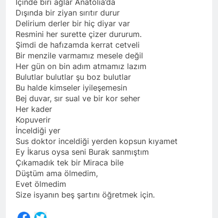
İçinde biri ağlar Anatolia’da
Dışında bir ziyan sırıtır durur
Delirium derler bir hiç diyar var
Resmini her surette çizer dururum.
Şimdi de hafızamda kerrat cetveli
Bir menzile varmamız mesele değil
Her gün on bin adım atmamız lazım
Bulutlar bulutlar şu boz bulutlar
Bu halde kimseler iyileşemesin
Bej duvar, sır sual ve bir kor seher
Her kader
Kopuverir
İnceldiği yer
Sus doktor inceldiği yerden kopsun kıyamet
Ey İkarus oysa seni Burak sanmıştım
Çıkamadık tek bir Miraca bile
Düştüm ama ölmedim,
Evet ölmedim
Size isyanın beş şartını öğretmek için.